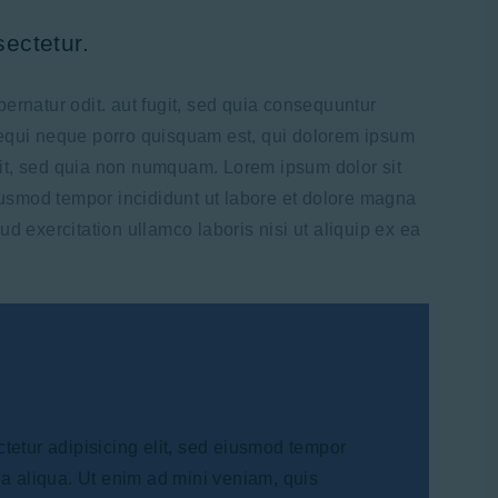
ectetur.
ernatur odit. aut fugit, sed quia consequuntur
sequi neque porro quisquam est, qui dolorem ipsum
elit, sed quia non numquam. Lorem ipsum dolor sit
eiusmod tempor incididunt ut labore et dolore magna
d exercitation ullamco laboris nisi ut aliquip ex ea
tetur adipisicing elit, sed eiusmod tempor
na aliqua. Ut enim ad mini veniam, quis