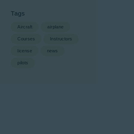
Tags
Aircraft
airplane
Courses
Instructors
license
news
pilots