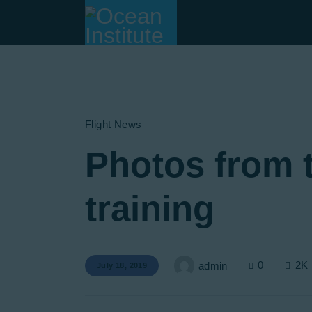
Flight News
Photos from 
training
0
2K
admin
July 18, 2019