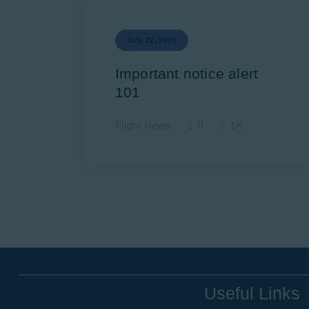
July 22, 2019
Important notice alert
101
Flight News
0
1K
Useful Links