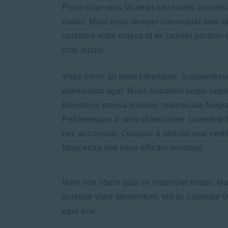
Proin vitae eros sit amet nisi mattis accum
mattis. Maecenas semper consequat ante qui
curabitur vitae massa id ex laoreet porttitor
cras auctor.
Vitae enim. sit amet bibendum. Suspendisse t
elementum eget. Nunc hendrerit turpis turpis
bibendum massa sodales malesuada feugiat i
Pellentesque a sem ullamcorper. laoreet tell
nec accumsan. Quisque a ultrices erat vesti
Maecenas sed risus efficitur euismod.
Nam non libero quis ex imperdiet mattis. 
quisque vitae elementum, elit ac curabitur vi
eget erat.