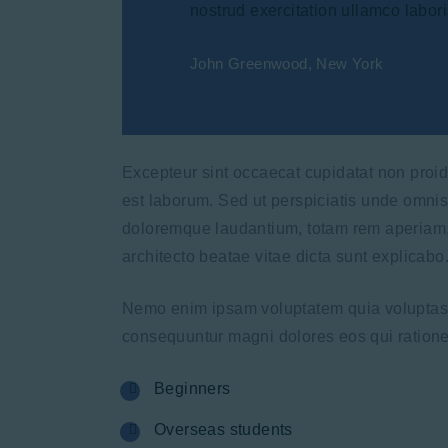
nostrud exercitation ullamco labori
John Greenwood, New York
Excepteur sint occaecat cupidatat non proide
est laborum. Sed ut perspiciatis unde omnis
doloremque laudantium, totam rem aperiam, e
architecto beatae vitae dicta sunt explicabo
Nemo enim ipsam voluptatem quia voluptas si
consequuntur magni dolores eos qui ratione
Beginners
Overseas students