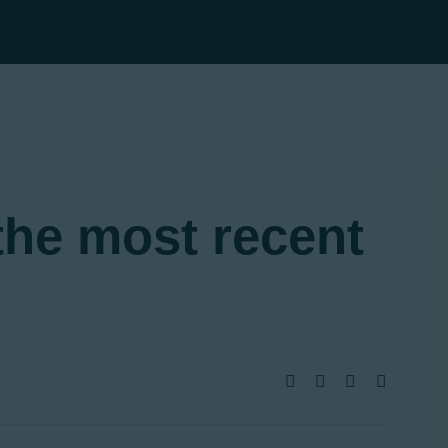
Home
Our courses
About Us
the most recent