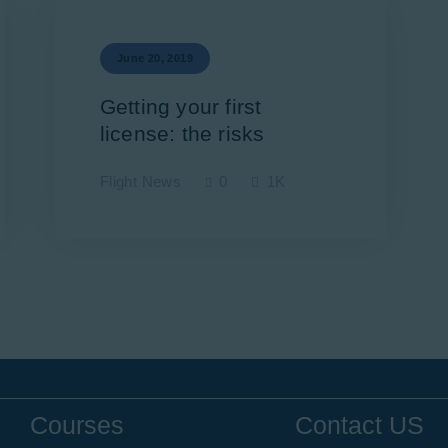
June 20, 2019
Getting your first
license: the risks
Flight News
0
1K
Courses
Contact US