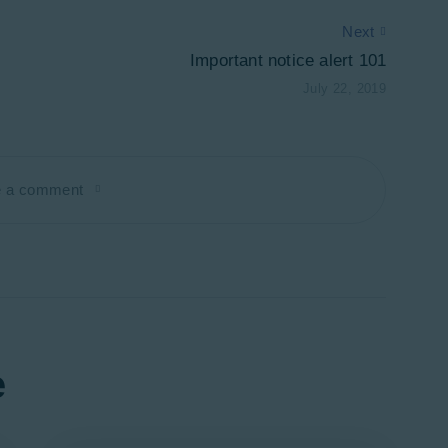
Next
Important notice alert 101
July 22, 2019
e a comment
e