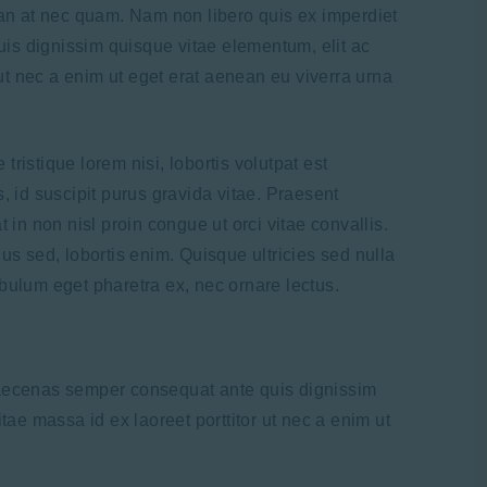
san at nec quam. Nam non libero quis ex imperdiet
s dignissim quisque vitae elementum, elit ac
 ut nec a enim ut eget erat aenean eu viverra urna
ristique lorem nisi, lobortis volutpat est
, id suscipit purus gravida vitae. Praesent
n non nisl proin congue ut orci vitae convallis.
us sed, lobortis enim. Quisque ultricies sed nulla
bulum eget pharetra ex, nec ornare lectus.
Maecenas semper consequat ante quis dignissim
tae massa id ex laoreet porttitor ut nec a enim ut